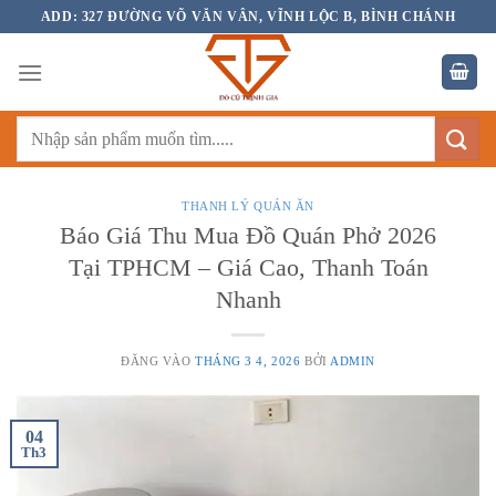
Bỏ
ADD: 327 ĐƯỜNG VÕ VĂN VÂN, VĨNH LỘC B, BÌNH CHÁNH
qua
nội
dung
Tìm
kiếm:
THANH LÝ QUÁN ĂN
Báo Giá Thu Mua Đồ Quán Phở 2026
Tại TPHCM – Giá Cao, Thanh Toán
Nhanh
ĐĂNG VÀO
THÁNG 3 4, 2026
BỞI
ADMIN
04
Th3