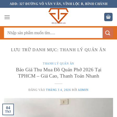
Bỏ
ADD: 327 ĐƯỜNG VÕ VĂN VÂN, VĨNH LỘC B, BÌNH CHÁNH
qua
nội
dung
Tìm
kiếm:
LƯU TRỮ DANH MỤC:
THANH LÝ QUÁN ĂN
THANH LÝ QUÁN ĂN
Báo Giá Thu Mua Đồ Quán Phở 2026 Tại
TPHCM – Giá Cao, Thanh Toán Nhanh
ĐĂNG VÀO
THÁNG 3 4, 2026
BỞI
ADMIN
04
Th3