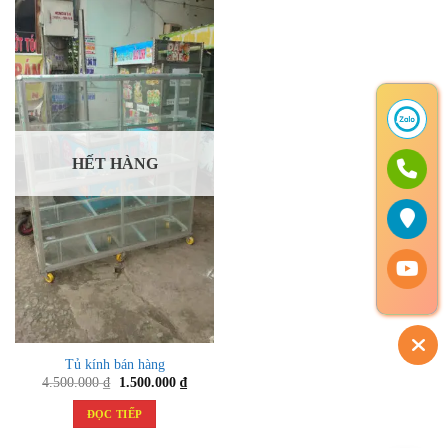
HẾT HÀNG
Tủ kính bán hàng
Giá
Giá
4.500.000
₫
1.500.000
₫
gốc
hiện
là:
tại
ĐỌC TIẾP
4.500.000 ₫.
là:
1.500.000 ₫.