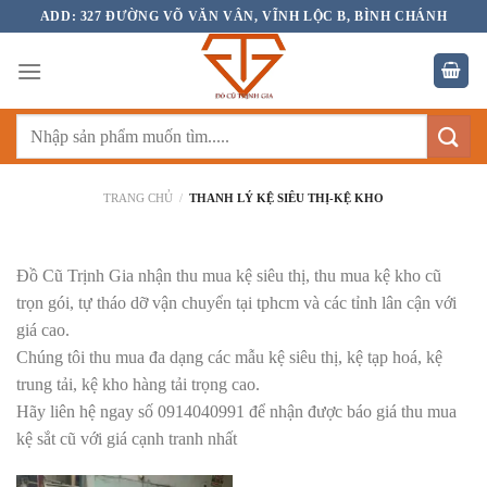
Bỏ
ADD: 327 ĐƯỜNG VÕ VĂN VÂN, VĨNH LỘC B, BÌNH CHÁNH
qua
nội
dung
Tìm
kiếm:
TRANG CHỦ
/
THANH LÝ KỆ SIÊU THỊ-KỆ KHO
Đồ Cũ Trịnh Gia nhận thu mua kệ siêu thị, thu mua kệ kho cũ
trọn gói, tự tháo dỡ vận chuyển tại tphcm và các tỉnh lân cận với
giá cao.
Chúng tôi thu mua đa dạng các mẫu kệ siêu thị, kệ tạp hoá, kệ
trung tải, kệ kho hàng tải trọng cao.
Hãy liên hệ ngay số 0914040991 để nhận được báo giá thu mua
kệ sắt cũ với giá cạnh tranh nhất