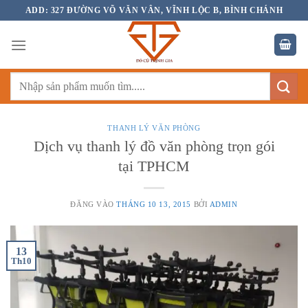
Bỏ
ADD: 327 ĐƯỜNG VÕ VĂN VÂN, VĨNH LỘC B, BÌNH CHÁNH
qua
nội
dung
Tìm
kiếm:
THANH LÝ VĂN PHÒNG
Dịch vụ thanh lý đồ văn phòng trọn gói
tại TPHCM
ĐĂNG VÀO
THÁNG 10 13, 2015
BỞI
ADMIN
13
Th10