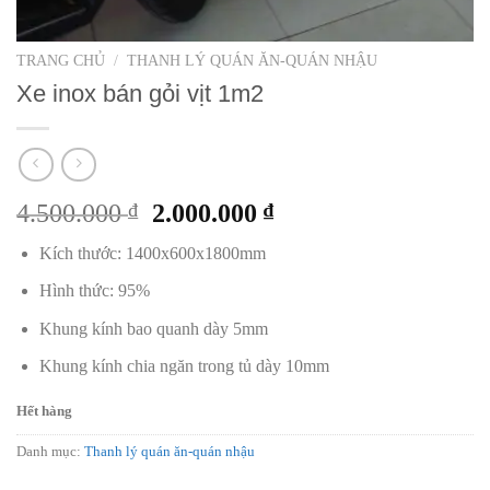
TRANG CHỦ
/
THANH LÝ QUÁN ĂN-QUÁN NHẬU
Xe inox bán gỏi vịt 1m2
Giá
Giá
4.500.000
₫
2.000.000
₫
gốc
hiện
Kích thước: 1400x600x1800mm
là:
tại
4.500.000 ₫.
là:
Hình thức: 95%
2.000.000 ₫.
Khung kính bao quanh dày 5mm
Khung kính chia ngăn trong tủ dày 10mm
Hết hàng
Danh mục:
Thanh lý quán ăn-quán nhậu