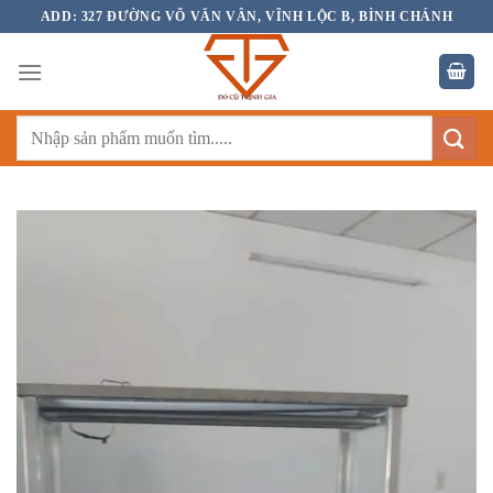
Bỏ
ADD: 327 ĐƯỜNG VÕ VĂN VÂN, VĨNH LỘC B, BÌNH CHÁNH
qua
nội
dung
Tìm
kiếm: