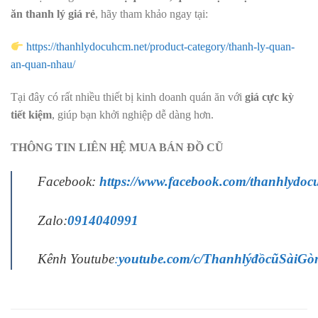
ăn thanh lý giá rẻ
, hãy tham khảo ngay tại:
https://thanhlydocuhcm.net/product-category/thanh-ly-quan-
an-quan-nhau/
Tại đây có rất nhiều thiết bị kinh doanh quán ăn với
giá cực kỳ
tiết kiệm
, giúp bạn khởi nghiệp dễ dàng hơn.
THÔNG TIN LIÊN HỆ MUA BÁN ĐỒ CŨ
Facebook:
https://www.facebook.com/thanhlydoc
Zalo:
0914040991
Kênh Youtube
:
youtube.com/c/ThanhlýđồcũSàiGò