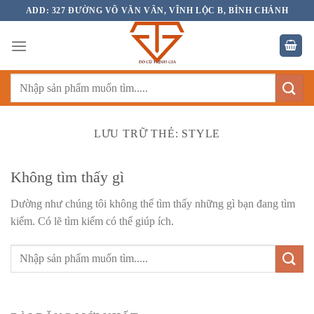
Bỏ
ADD: 327 ĐƯỜNG VÕ VĂN VÂN, VĨNH LỘC B, BÌNH CHÁNH
qua
nội
dung
Tìm
kiếm:
LƯU TRỮ THẺ:
STYLE
Không tìm thấy gì
Dường như chúng tôi không thể tìm thấy những gì bạn đang tìm
kiếm. Có lẽ tìm kiếm có thể giúp ích.