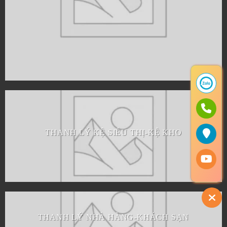
THANH LÝ KỆ SIÊU THỊ-KỆ KHO
THANH LÝ NHÀ HÀNG-KHÁCH SẠN