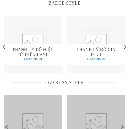
categories. There is almost unlimited
BADGE STYLE
variations, but here are some examples.
THANH LÝ ĐỒ ĐIỆN
THANH LÝ ĐỒ GIA
TỬ-ĐIỆN LẠNH
ĐÌNH
3 SẢN PHẨM
9 SẢN PHẨM
OVERLAY STYLE