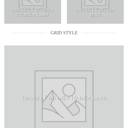
THANH LÝ ĐỒ ĐIỆN
THANH LÝ ĐỒ GIA
TỬ-ĐIỆN LẠNH
ĐÌNH
GRID STYLE
THANH LÝ ĐỒ ĐIỆN TỬ-ĐIỆN LẠNH