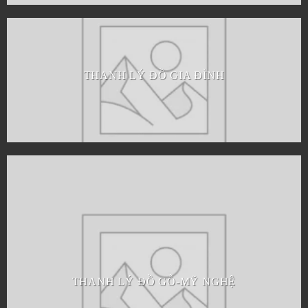
THANH LÝ ĐỒ GIA ĐÌNH
THANH LÝ ĐỒ GỖ-MỸ NGHỆ