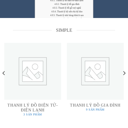
Thanh lý đồ điện tử-điện lạnh
Thanh lý đồ gia đình
Thanh lý đồ gỗ-mỹ nghệ
Thanh lý kệ siêu thị-kệ kho
Thanh lý nhà hàng-khách sạn
Thanh lý quán ăn-quán nhậu
Thanh lý quán cafe-trà sữa
Grid style
SIMPLE
Thanh lý đồ điện tử-điện lạnh
Thanh lý đồ gia đình
Thanh lý đồ gỗ-mỹ nghệ
Thanh lý kệ siêu thị-kệ kho
Circle Style
Thanh lý đồ điện tử-điện lạnh
Thanh lý đồ gia đình
Thanh lý đồ gỗ-mỹ nghệ
Thanh lý kệ siêu thị-kệ kho
Thanh lý nhà hàng-khách sạn
Thanh lý quán ăn-quán nhậu
Thanh lý quán cafe-trà sữa
Be creative! Mix and match settings
Thanh lý đồ điện tử-điện lạnh
Thanh lý đồ gia đình
Thanh lý đồ gỗ-mỹ nghệ
Thanh lý kệ siêu thị-kệ kho
Thanh lý nhà hàng-khách sạn
THANH LÝ ĐỒ ĐIỆN TỬ-
THANH LÝ ĐỒ GIA ĐÌNH
CATEGORIES
ĐIỆN LẠNH
9 SẢN PHẨM
ELEMENT
3 SẢN PHẨM
Create beautiful overview of your Shop