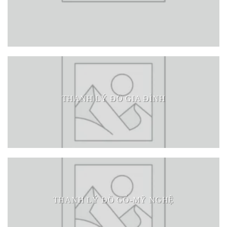
THANH LÝ ĐỒ GIA ĐÌNH
THANH LÝ ĐỒ GỖ-MỸ NGHỆ