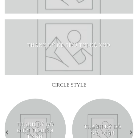
THANH LÝ KỆ SIÊU THỊ-KỆ KHO
CIRCLE STYLE
THANH LÝ ĐỒ
THANH LÝ ĐỒ
ĐIỆN TỬ-ĐIỆN
GIA ĐÌNH
LẠNH