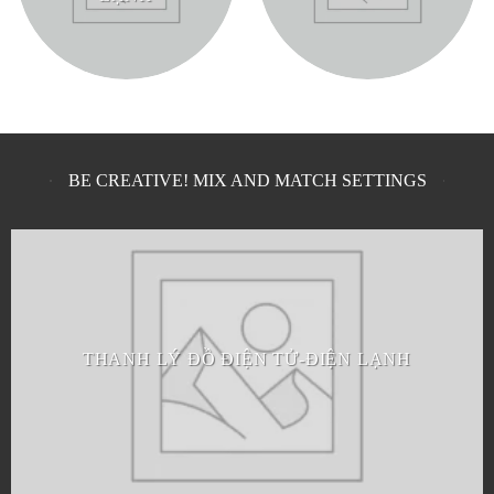
BE CREATIVE! MIX AND MATCH SETTINGS
THANH LÝ ĐỒ ĐIỆN TỬ-ĐIỆN LẠNH