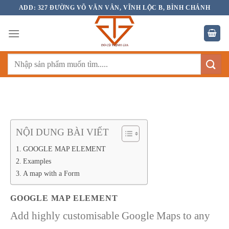
Bỏ
ADD: 327 ĐƯỜNG VÕ VĂN VÂN, VĨNH LỘC B, BÌNH CHÁNH
qua
nội
dung
Tìm
kiếm:
NỘI DUNG BÀI VIẾT
GOOGLE MAP ELEMENT
Examples
A map with a Form
GOOGLE MAP ELEMENT
Add highly customisable Google Maps to any