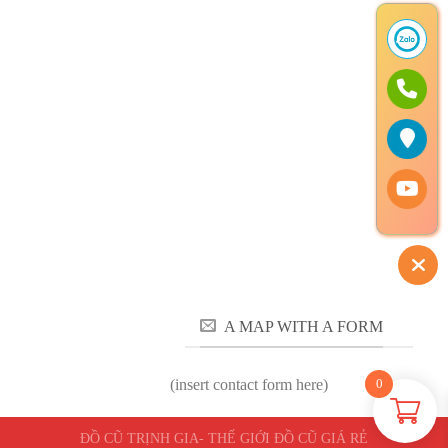
A MAP WITH A FORM
(insert contact form here)
0
ĐỒ CŨ TRỊNH GIA- THẾ GIỚI ĐỒ CŨ GIÁ RẺ