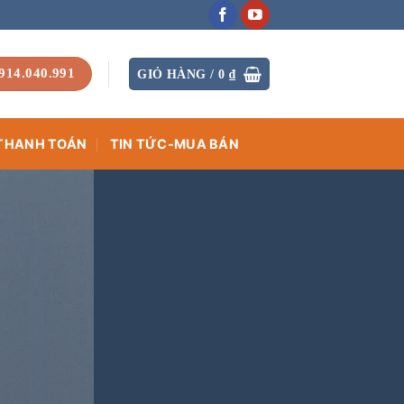
914.040.991
GIỎ HÀNG /
0
₫
THANH TOÁN
TIN TỨC-MUA BÁN