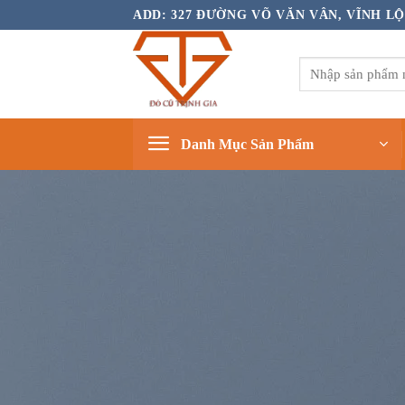
Bỏ
ADD: 327 ĐƯỜNG VÕ VĂN VÂN, VĨNH LỘ
qua
nội
Tìm
dung
kiếm:
Danh Mục Sản Phẩm