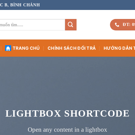
C B, BÌNH CHÁNH
ĐT: 0
TRANG CHỦ
CHÍNH SÁCH ĐỔI TRẢ
HƯỚNG DẪN 
LIGHTBOX SHORTCODE
Open any content in a lightbox